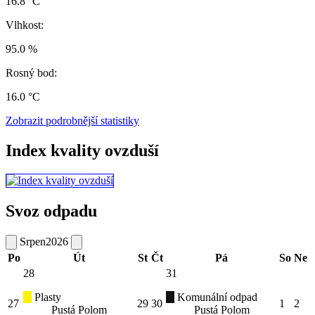
16.8 °C
Vlhkost:
95.0 %
Rosný bod:
16.0 °C
Zobrazit podrobnější statistiky
Index kvality ovzduší
Svoz odpadu
Srpen
2026
Po
Út
St
Čt
Pá
So
Ne
28
31
Plasty
Komunální odpad
27
29
30
1
2
Pustá Polom
Pustá Polom