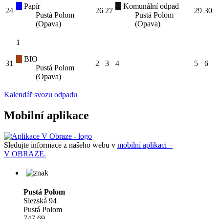
Papír
Komunální odpad
24
26
27
29
30
Pustá Polom
Pustá Polom
(Opava)
(Opava)
1
BIO
31
2
3
4
5
6
Pustá Polom
(Opava)
Kalendář svozu odpadu
Mobilní aplikace
Sledujte informace z našeho webu v
mobilní aplikaci –
V OBRAZE.
Pustá Polom
Slezská 94
Pustá Polom
747 69