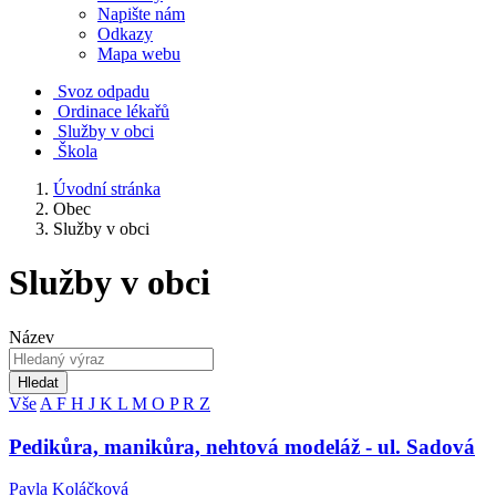
Napište nám
Odkazy
Mapa webu
Svoz odpadu
Ordinace lékařů
Služby v obci
Škola
Úvodní stránka
Obec
Služby v obci
Služby v obci
Název
Hledat
Vše
A
F
H
J
K
L
M
O
P
R
Z
Pedikůra, manikůra, nehtová modeláž - ul. Sadová
Pavla Koláčková