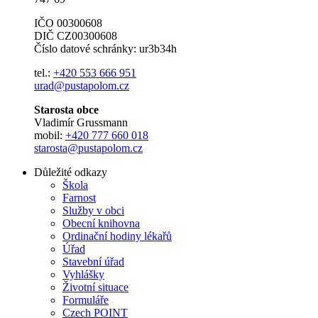
IČO 00300608
DIČ CZ00300608
Číslo datové schránky: ur3b34h
tel.:
+420 553 666 951
urad@pustapolom.cz
Starosta obce
Vladimír Grussmann
mobil:
+420 777 660 018
starosta@pustapolom.cz
Důležité odkazy
Škola
Farnost
Služby v obci
Obecní knihovna
Ordinační hodiny lékařů
Úřad
Stavební úřad
Vyhlášky
Životní situace
Formuláře
Czech POINT