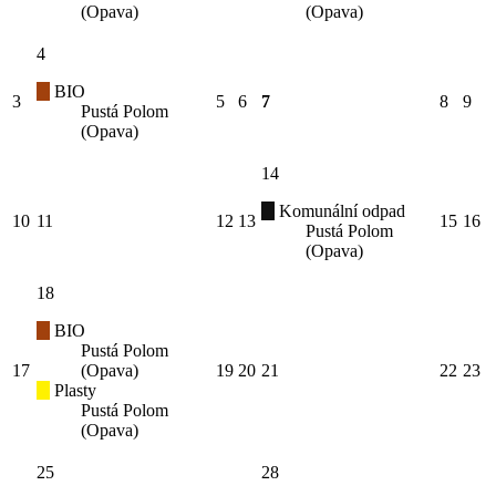
(Opava)
(Opava)
4
BIO
3
5
6
7
8
9
Pustá Polom
(Opava)
14
Komunální odpad
10
11
12
13
15
16
Pustá Polom
(Opava)
18
BIO
Pustá Polom
17
(Opava)
19
20
21
22
23
Plasty
Pustá Polom
(Opava)
25
28