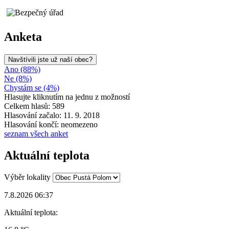
Anketa
Navštívili jste už naší obec?
Ano (88%)
Ne (8%)
Chystám se (4%)
Hlasujte kliknutím na jednu z možností
Celkem hlasů: 589
Hlasování začalo: 11. 9. 2018
Hlasování končí: neomezeno
seznam všech anket
Aktuální teplota
Výběr lokality
7.8.2026 06:37
Aktuální teplota: