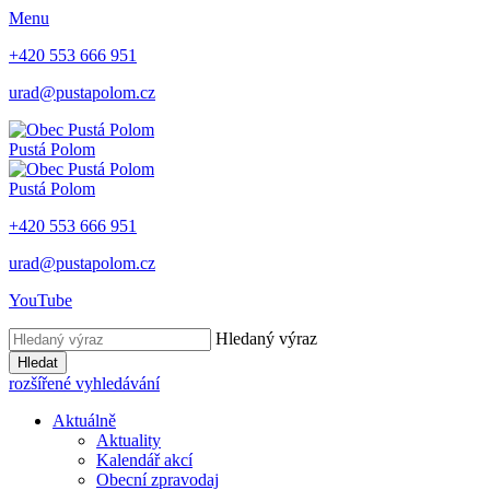
Menu
+420 553 666 951
urad@pustapolom.cz
Pustá Polom
Pustá Polom
+420 553 666 951
urad@pustapolom.cz
YouTube
Hledaný výraz
Hledat
rozšířené vyhledávání
Aktuálně
Aktuality
Kalendář akcí
Obecní zpravodaj