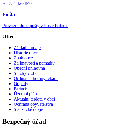
tel: 734 326 840
Pošta
Provozní doba pošty v Pusté Polomi
Obec
Základní údaje
Historie obce
Znak obce
Zajímavosti a památky
Obecní knihovna
Služby v obci
Ordinační hodiny lékařů
Odpady
Partneři
Územní plán
Aktuální teplota v obci
Ochrana obyvatelstva
Statistické údaje
Bezpečný úřad