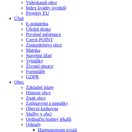
Videokanál obce
Index kvality ovzduší
Projekty EU
Úřad
E-podatelna
Úřední deska
Povinné informace
Czech POINT
Zastupitelstvo obce
Matrika
Stavební úřad
Vyhlášky
Životní situace
Formuláře
GDPR
Obec
Základní údaje
Historie obce
Znak obce
Zajímavosti a památky
Obecní knihovna
Služby v obci
Ordinační hodiny lékařů
Odpady
Harmonogram svozů