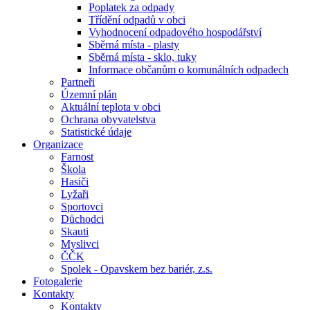
Poplatek za odpady
Třídění odpadů v obci
Vyhodnocení odpadového hospodářství
Sběrná místa - plasty
Sběrná místa - sklo, tuky
Informace občanům o komunálních odpadech
Partneři
Územní plán
Aktuální teplota v obci
Ochrana obyvatelstva
Statistické údaje
Organizace
Farnost
Škola
Hasiči
Lyžaři
Sportovci
Důchodci
Skauti
Myslivci
ČČK
Spolek - Opavskem bez bariér, z.s.
Fotogalerie
Kontakty
Kontakty