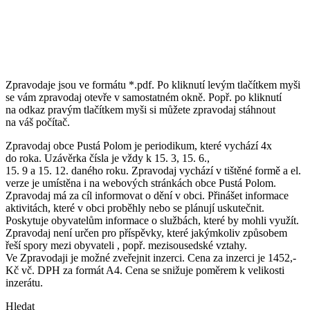
Zpravodaje jsou ve formátu *.pdf. Po kliknutí levým tlačítkem myši
se vám zpravodaj otevře v samostatném okně. Popř. po kliknutí
na odkaz pravým tlačítkem myši si můžete zpravodaj stáhnout
na váš počítač.
Zpravodaj obce Pustá Polom je periodikum, které vychází 4x
do roka. Uzávěrka čísla je vždy k 15. 3, 15. 6.,
15. 9 a 15. 12. daného roku. Zpravodaj vychází v tištěné formě a el.
verze je umístěna i na webových stránkách obce Pustá Polom.
Zpravodaj má za cíl informovat o dění v obci. Přinášet informace
aktivitách, které v obci proběhly nebo se plánují uskutečnit.
Poskytuje obyvatelům informace o službách, které by mohli využít.
Zpravodaj není určen pro příspěvky, které jakýmkoliv způsobem
řeší spory mezi obyvateli , popř. mezisousedské vztahy.
Ve Zpravodaji je možné zveřejnit inzerci. Cena za inzerci je 1452,-
Kč vč. DPH za formát A4. Cena se snižuje poměrem k velikosti
inzerátu.
Hledat