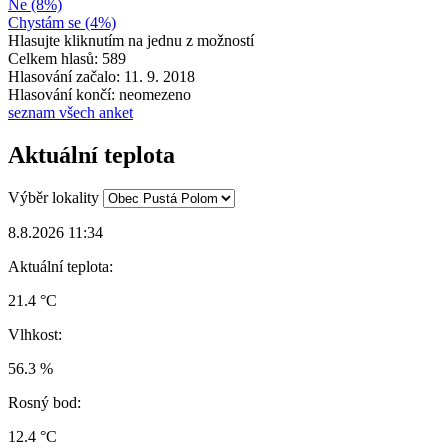
Ne (8%)
Chystám se (4%)
Hlasujte kliknutím na jednu z možností
Celkem hlasů: 589
Hlasování začalo: 11. 9. 2018
Hlasování končí: neomezeno
seznam všech anket
Aktuální teplota
Výběr lokality
8.8.2026 11:34
Aktuální teplota:
21.4 °C
Vlhkost:
56.3 %
Rosný bod:
12.4 °C