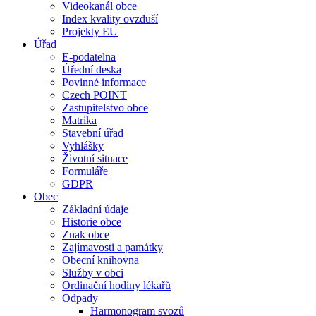
Videokanál obce
Index kvality ovzduší
Projekty EU
Úřad
E-podatelna
Úřední deska
Povinné informace
Czech POINT
Zastupitelstvo obce
Matrika
Stavební úřad
Vyhlášky
Životní situace
Formuláře
GDPR
Obec
Základní údaje
Historie obce
Znak obce
Zajímavosti a památky
Obecní knihovna
Služby v obci
Ordinační hodiny lékařů
Odpady
Harmonogram svozů