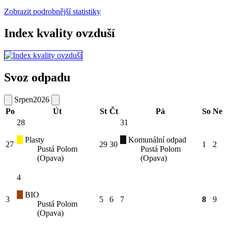
Zobrazit podrobnější statistiky
Index kvality ovzduší
Svoz odpadu
Srpen
2026
Po
Út
St
Čt
Pá
So
Ne
28
31
Plasty
Komunální odpad
27
29
30
1
2
Pustá Polom
Pustá Polom
(Opava)
(Opava)
4
BIO
3
5
6
7
8
9
Pustá Polom
(Opava)