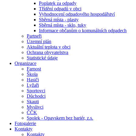
Poplatek za odpady
Třídění odpadů v obci
Vyhodnocení odpadového hospodářství
Sběrná místa - plasty
Sběrná místa - sklo, tuky
Informace občanům o komunálních odpadech
Partneři
Územní plán
Aktuální teplota v obci
Ochrana obyvatelstva
Statistické údaje
Organizace
Farnost
Škola
Hasiči
Lyžaři
Sportovci
Důchodci
Skauti
Myslivci
ČČK
Spolek - Opavskem bez bariér, z.s.
Fotogalerie
Kontakty
Kontakty