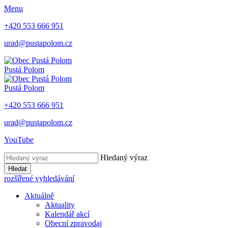
Menu
+420 553 666 951
urad@pustapolom.cz
Pustá Polom
Pustá Polom
+420 553 666 951
urad@pustapolom.cz
YouTube
Hledaný výraz
Hledat
rozšířené vyhledávání
Aktuálně
Aktuality
Kalendář akcí
Obecní zpravodaj