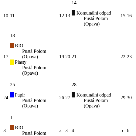
14
Komunální odpad
10
11
12
13
15
16
Pustá Polom
(Opava)
18
BIO
Pustá Polom
17
(Opava)
19
20
21
22
23
Plasty
Pustá Polom
(Opava)
25
28
Papír
Komunální odpad
24
26
27
29
30
Pustá Polom
Pustá Polom
(Opava)
(Opava)
1
BIO
31
2
3
4
5
6
Pustá Polom