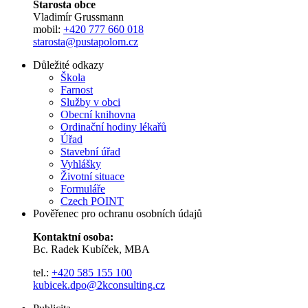
Starosta obce
Vladimír Grussmann
mobil:
+420 777 660 018
starosta@pustapolom.cz
Důležité odkazy
Škola
Farnost
Služby v obci
Obecní knihovna
Ordinační hodiny lékařů
Úřad
Stavební úřad
Vyhlášky
Životní situace
Formuláře
Czech POINT
Pověřenec pro ochranu osobních údajů
Kontaktní osoba:
Bc. Radek Kubíček, MBA
tel.:
+420 585 155 100
kubicek.dpo@2kconsulting.cz