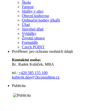
Škola
Farnost
Služby v obci
Obecní knihovna
Ordinační hodiny lékařů
Úřad
Stavební úřad
Vyhlášky
Životní situace
Formuláře
Czech POINT
Pověřenec pro ochranu osobních údajů
Kontaktní osoba:
Bc. Radek Kubíček, MBA
tel.:
+420 585 155 100
kubicek.dpo@2kconsulting.cz
Publicita