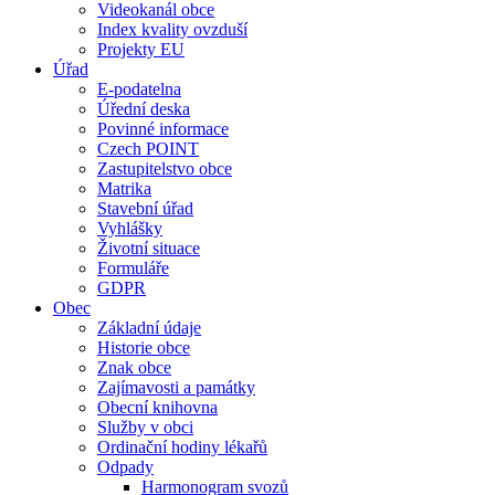
Videokanál obce
Index kvality ovzduší
Projekty EU
Úřad
E-podatelna
Úřední deska
Povinné informace
Czech POINT
Zastupitelstvo obce
Matrika
Stavební úřad
Vyhlášky
Životní situace
Formuláře
GDPR
Obec
Základní údaje
Historie obce
Znak obce
Zajímavosti a památky
Obecní knihovna
Služby v obci
Ordinační hodiny lékařů
Odpady
Harmonogram svozů