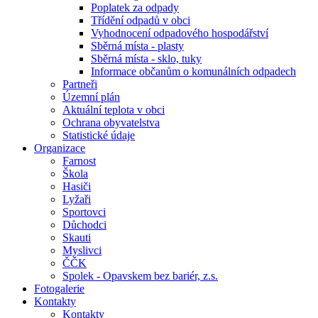
Poplatek za odpady
Třídění odpadů v obci
Vyhodnocení odpadového hospodářství
Sběrná místa - plasty
Sběrná místa - sklo, tuky
Informace občanům o komunálních odpadech
Partneři
Územní plán
Aktuální teplota v obci
Ochrana obyvatelstva
Statistické údaje
Organizace
Farnost
Škola
Hasiči
Lyžaři
Sportovci
Důchodci
Skauti
Myslivci
ČČK
Spolek - Opavskem bez bariér, z.s.
Fotogalerie
Kontakty
Kontakty