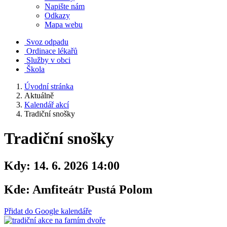
Napište nám
Odkazy
Mapa webu
Svoz odpadu
Ordinace lékařů
Služby v obci
Škola
Úvodní stránka
Aktuálně
Kalendář akcí
Tradiční snošky
Tradiční snošky
Kdy:
14. 6. 2026 14:00
Kde:
Amfiteátr Pustá Polom
Přidat do Google kalendáře