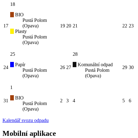
18
BIO
Pustá Polom
17
(Opava)
19
20
21
22
23
Plasty
Pustá Polom
(Opava)
25
28
Papír
Komunální odpad
24
26
27
29
30
Pustá Polom
Pustá Polom
(Opava)
(Opava)
1
BIO
31
2
3
4
5
6
Pustá Polom
(Opava)
Kalendář svozu odpadu
Mobilní aplikace