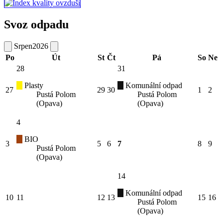
Svoz odpadu
Srpen
2026
Po
Út
St
Čt
Pá
So
Ne
28
31
Plasty
Komunální odpad
27
29
30
1
2
Pustá Polom
Pustá Polom
(Opava)
(Opava)
4
BIO
3
5
6
7
8
9
Pustá Polom
(Opava)
14
Komunální odpad
10
11
12
13
15
16
Pustá Polom
(Opava)