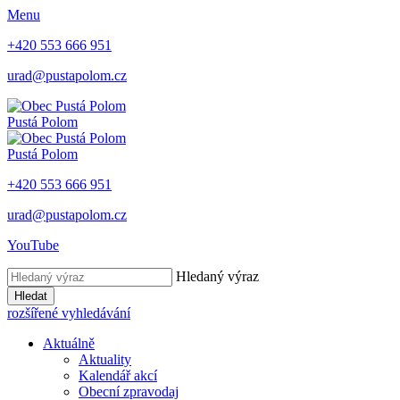
Menu
+420 553 666 951
urad@pustapolom.cz
Pustá Polom
Pustá Polom
+420 553 666 951
urad@pustapolom.cz
YouTube
Hledaný výraz
Hledat
rozšířené vyhledávání
Aktuálně
Aktuality
Kalendář akcí
Obecní zpravodaj