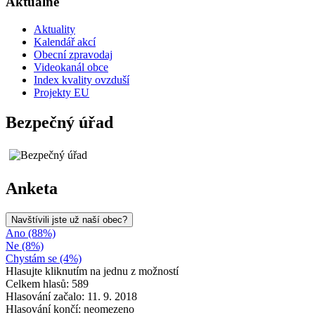
Aktuálně
Aktuality
Kalendář akcí
Obecní zpravodaj
Videokanál obce
Index kvality ovzduší
Projekty EU
Bezpečný úřad
Anketa
Navštívili jste už naší obec?
Ano (88%)
Ne (8%)
Chystám se (4%)
Hlasujte kliknutím na jednu z možností
Celkem hlasů: 589
Hlasování začalo: 11. 9. 2018
Hlasování končí: neomezeno