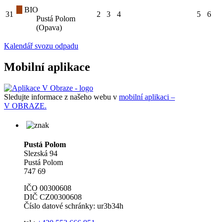
BIO
31
2
3
4
5
6
Pustá Polom
(Opava)
Kalendář svozu odpadu
Mobilní aplikace
Sledujte informace z našeho webu v
mobilní aplikaci –
V OBRAZE.
Pustá Polom
Slezská 94
Pustá Polom
747 69
IČO 00300608
DIČ CZ00300608
Číslo datové schránky: ur3b34h