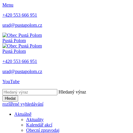
Menu
+420 553 666 951
urad@pustapolom.cz
Pustá Polom
Pustá Polom
+420 553 666 951
urad@pustapolom.cz
YouTube
Hledaný výraz
Hledat
rozšířené vyhledávání
Aktuálně
Aktuality
Kalendář akcí
Obecní zpravodaj