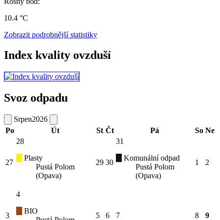
Rosný bod:
10.4 °C
Zobrazit podrobnější statistiky
Index kvality ovzduší
Svoz odpadu
Srpen
2026
Po
Út
St
Čt
Pá
So
Ne
28
31
Plasty
Komunální odpad
27
29
30
1
2
Pustá Polom
Pustá Polom
(Opava)
(Opava)
4
BIO
3
5
6
7
8
9
Pustá Polom