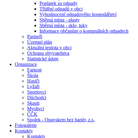
Poplatek za odpady
Třídění odpadů v obci
Vyhodnocení odpadového hospodářství
Sběrná místa - plasty
Sběrná místa - sklo, tuky
Informace občanům o komunálních odpadech
Partneři
Územní plán
Aktuální teplota v obci
Ochrana obyvatelstva
Statistické údaje
Organizace
Farnost
Škola
Hasiči
Lyžaři
Sportovci
Důchodci
Skauti
Myslivci
ČČK
Spolek - Opavskem bez bariér, z.s.
Fotogalerie
Kontakty
Kontakty