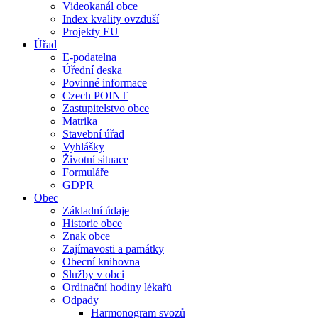
Videokanál obce
Index kvality ovzduší
Projekty EU
Úřad
E-podatelna
Úřední deska
Povinné informace
Czech POINT
Zastupitelstvo obce
Matrika
Stavební úřad
Vyhlášky
Životní situace
Formuláře
GDPR
Obec
Základní údaje
Historie obce
Znak obce
Zajímavosti a památky
Obecní knihovna
Služby v obci
Ordinační hodiny lékařů
Odpady
Harmonogram svozů