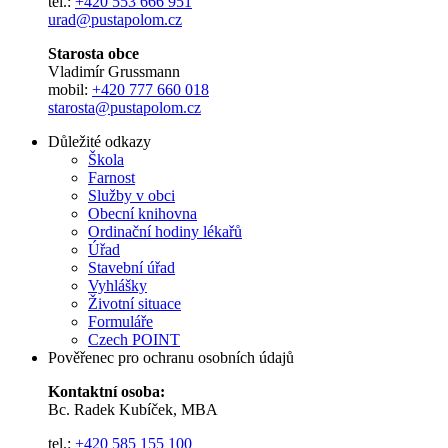
tel.:
+420 553 666 951
urad@pustapolom.cz
Starosta obce
Vladimír Grussmann
mobil:
+420 777 660 018
starosta@pustapolom.cz
Důležité odkazy
Škola
Farnost
Služby v obci
Obecní knihovna
Ordinační hodiny lékařů
Úřad
Stavební úřad
Vyhlášky
Životní situace
Formuláře
Czech POINT
Pověřenec pro ochranu osobních údajů
Kontaktní osoba:
Bc. Radek Kubíček, MBA
tel.:
+420 585 155 100