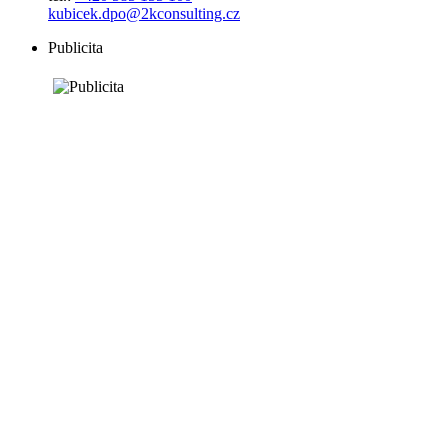
kubicek.dpo@2kconsulting.cz
Publicita