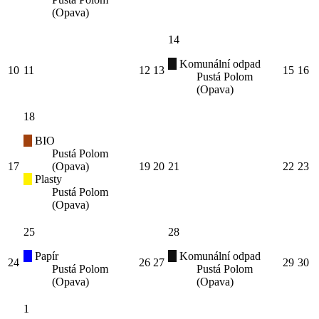
(Opava)
14
Komunální odpad
10
11
12
13
15
16
Pustá Polom
(Opava)
18
BIO
Pustá Polom
17
(Opava)
19
20
21
22
23
Plasty
Pustá Polom
(Opava)
25
28
Papír
Komunální odpad
24
26
27
29
30
Pustá Polom
Pustá Polom
(Opava)
(Opava)
1