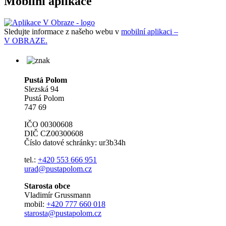
Mobilní aplikace
Sledujte informace z našeho webu v
mobilní aplikaci –
V OBRAZE.
Pustá Polom
Slezská 94
Pustá Polom
747 69
IČO 00300608
DIČ CZ00300608
Číslo datové schránky: ur3b34h
tel.:
+420 553 666 951
urad@pustapolom.cz
Starosta obce
Vladimír Grussmann
mobil:
+420 777 660 018
starosta@pustapolom.cz