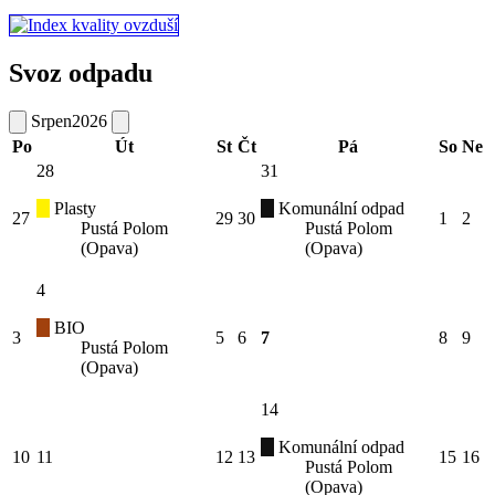
Svoz odpadu
Srpen
2026
Po
Út
St
Čt
Pá
So
Ne
28
31
Plasty
Komunální odpad
27
29
30
1
2
Pustá Polom
Pustá Polom
(Opava)
(Opava)
4
BIO
3
5
6
7
8
9
Pustá Polom
(Opava)
14
Komunální odpad
10
11
12
13
15
16
Pustá Polom
(Opava)