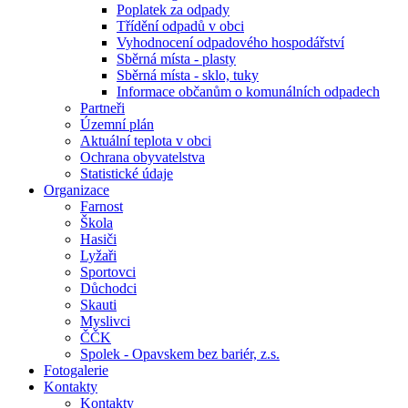
Poplatek za odpady
Třídění odpadů v obci
Vyhodnocení odpadového hospodářství
Sběrná místa - plasty
Sběrná místa - sklo, tuky
Informace občanům o komunálních odpadech
Partneři
Územní plán
Aktuální teplota v obci
Ochrana obyvatelstva
Statistické údaje
Organizace
Farnost
Škola
Hasiči
Lyžaři
Sportovci
Důchodci
Skauti
Myslivci
ČČK
Spolek - Opavskem bez bariér, z.s.
Fotogalerie
Kontakty
Kontakty