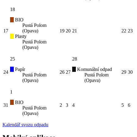
18
BIO
Pustá Polom
17
(Opava)
19
20
21
22
23
Plasty
Pustá Polom
(Opava)
25
28
Papír
Komunální odpad
24
26
27
29
30
Pustá Polom
Pustá Polom
(Opava)
(Opava)
1
BIO
31
2
3
4
5
6
Pustá Polom
(Opava)
Kalendář svozu odpadu