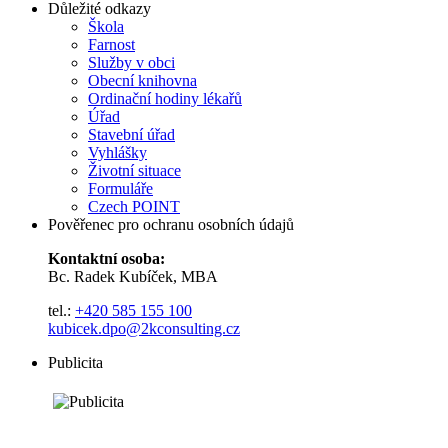
Důležité odkazy
Škola
Farnost
Služby v obci
Obecní knihovna
Ordinační hodiny lékařů
Úřad
Stavební úřad
Vyhlášky
Životní situace
Formuláře
Czech POINT
Pověřenec pro ochranu osobních údajů
Kontaktní osoba:
Bc. Radek Kubíček, MBA
tel.:
+420 585 155 100
kubicek.dpo@2kconsulting.cz
Publicita