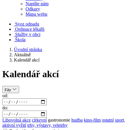
Napište nám
Odkazy
Mapa webu
Svoz odpadu
Ordinace lékařů
Služby v obci
Škola
Úvodní stránka
Aktuálně
Kalendář akcí
Kalendář akcí
Filtr
od:
do:
Libovolná akce
církevní
gastronomie
hudba
kino-film
ostatní
sport,
aktivní vyžití
trhy, výstavy, veletrhy