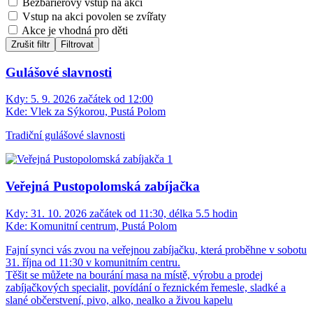
Bezbariérový vstup na akci
Vstup na akci povolen se zvířaty
Akce je vhodná pro děti
Zrušit filtr
Filtrovat
Gulášové slavnosti
Kdy:
5. 9. 2026 začátek od 12:00
Kde:
Vlek za Sýkorou, Pustá Polom
Tradiční gulášové slavnosti
Veřejná Pustopolomská zabíjačka
Kdy:
31. 10. 2026 začátek od 11:30, délka 5.5 hodin
Kde:
Komunitní centrum, Pustá Polom
Fajní synci vás zvou na veřejnou zabíjačku, která proběhne v sobotu
31. října od 11:30 v komunitním centru.
Těšit se můžete na bourání masa na místě, výrobu a prodej
zabíjačkových specialit, povídání o řeznickém řemesle, sladké a
slané občerstvení, pivo, alko, nealko a živou kapelu