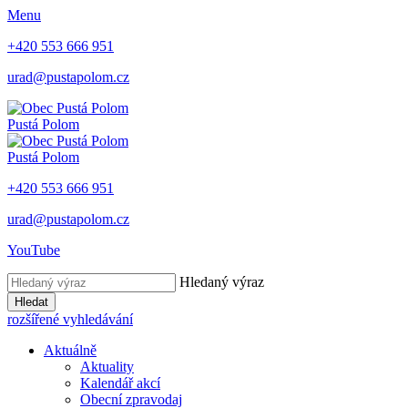
Menu
+420 553 666 951
urad@pustapolom.cz
Pustá Polom
Pustá Polom
+420 553 666 951
urad@pustapolom.cz
YouTube
Hledaný výraz
Hledat
rozšířené vyhledávání
Aktuálně
Aktuality
Kalendář akcí
Obecní zpravodaj