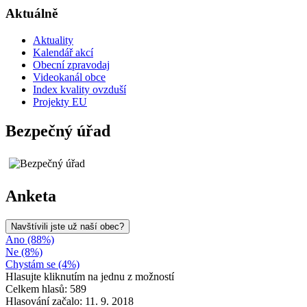
Aktuálně
Aktuality
Kalendář akcí
Obecní zpravodaj
Videokanál obce
Index kvality ovzduší
Projekty EU
Bezpečný úřad
Anketa
Navštívili jste už naší obec?
Ano (88%)
Ne (8%)
Chystám se (4%)
Hlasujte kliknutím na jednu z možností
Celkem hlasů: 589
Hlasování začalo: 11. 9. 2018