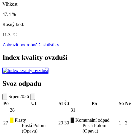
Vlhkost:
47.4 %
Rosný bod:
11.3 °C
Zobrazit podrobnější statistiky
Index kvality ovzduší
Svoz odpadu
Srpen
2026
Po
Út
St
Čt
Pá
So
Ne
28
31
Plasty
Komunální odpad
27
29
30
1
2
Pustá Polom
Pustá Polom
(Opava)
(Opava)