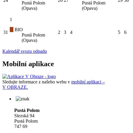
24
26
27
29
30
Pustá Polom
Pustá Polom
(Opava)
(Opava)
1
BIO
31
2
3
4
5
6
Pustá Polom
(Opava)
Kalendář svozu odpadu
Mobilní aplikace
Sledujte informace z našeho webu v
mobilní aplikaci –
V OBRAZE.
Pustá Polom
Slezská 94
Pustá Polom
747 69