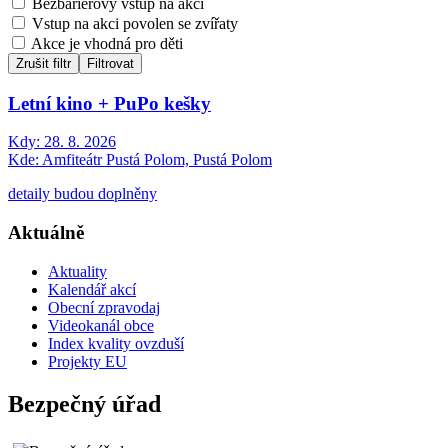
Bezbariérový vstup na akci
Vstup na akci povolen se zvířaty
Akce je vhodná pro děti
Zrušit filtr
Filtrovat
Letní kino + PuPo kešky
Kdy:
28. 8. 2026
Kde:
Amfiteátr Pustá Polom, Pustá Polom
detaily budou doplněny
Aktuálně
Aktuality
Kalendář akcí
Obecní zpravodaj
Videokanál obce
Index kvality ovzduší
Projekty EU
Bezpečný úřad