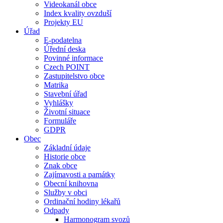
Videokanál obce
Index kvality ovzduší
Projekty EU
Úřad
E-podatelna
Úřední deska
Povinné informace
Czech POINT
Zastupitelstvo obce
Matrika
Stavební úřad
Vyhlášky
Životní situace
Formuláře
GDPR
Obec
Základní údaje
Historie obce
Znak obce
Zajímavosti a památky
Obecní knihovna
Služby v obci
Ordinační hodiny lékařů
Odpady
Harmonogram svozů