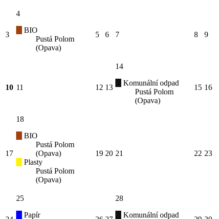
4
BIO
3
5
6
7
8
9
Pustá Polom
(Opava)
14
Komunální odpad
10
11
12
13
15
16
Pustá Polom
(Opava)
18
BIO
Pustá Polom
17
(Opava)
19
20
21
22
23
Plasty
Pustá Polom
(Opava)
25
28
Papír
Komunální odpad