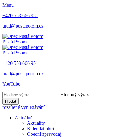
Menu
+420 553 666 951
urad@pustapolom.cz
Pustá Polom
Pustá Polom
+420 553 666 951
urad@pustapolom.cz
YouTube
Hledaný výraz
Hledat
rozšířené vyhledávání
Aktuálně
Aktuality
Kalendář akcí
Obecní zpravodaj