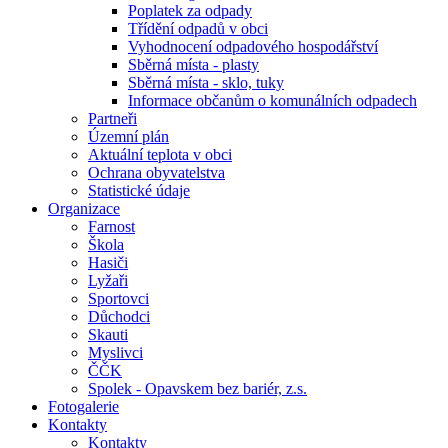
Poplatek za odpady
Třídění odpadů v obci
Vyhodnocení odpadového hospodářství
Sběrná místa - plasty
Sběrná místa - sklo, tuky
Informace občanům o komunálních odpadech
Partneři
Územní plán
Aktuální teplota v obci
Ochrana obyvatelstva
Statistické údaje
Organizace
Farnost
Škola
Hasiči
Lyžaři
Sportovci
Důchodci
Skauti
Myslivci
ČČK
Spolek - Opavskem bez bariér, z.s.
Fotogalerie
Kontakty
Kontakty