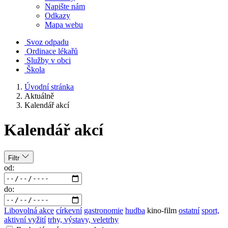
Napište nám
Odkazy
Mapa webu
Svoz odpadu
Ordinace lékařů
Služby v obci
Škola
Úvodní stránka
Aktuálně
Kalendář akcí
Kalendář akcí
Filtr
od:
do:
Libovolná akce
církevní
gastronomie
hudba
kino-film
ostatní
sport,
aktivní vyžití
trhy, výstavy, veletrhy