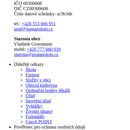
IČO 00300608
DIČ CZ00300608
Číslo datové schránky: ur3b34h
tel.:
+420 553 666 951
urad@pustapolom.cz
Starosta obce
Vladimír Grussmann
mobil:
+420 777 660 018
starosta@pustapolom.cz
Důležité odkazy
Škola
Farnost
Služby v obci
Obecní knihovna
Ordinační hodiny lékařů
Úřad
Stavební úřad
Vyhlášky
Životní situace
Formuláře
Czech POINT
Pověřenec pro ochranu osobních údajů